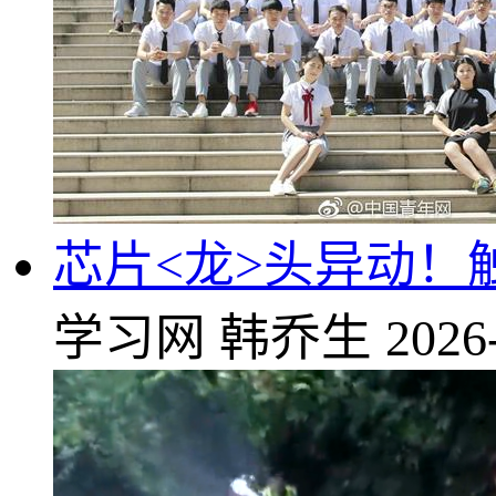
芯片<龙>头异动！触及
学习网
韩乔生
2026