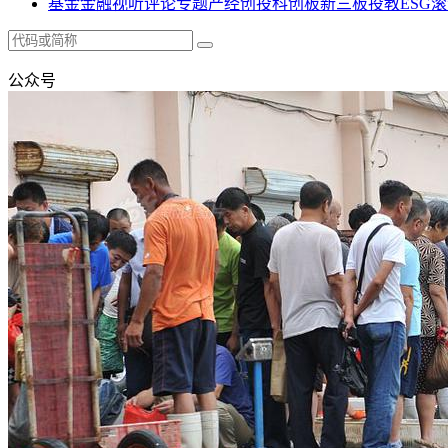
基金
金融
视听
评论
专题
产经
创投
科创板
新三板
投教
ESG
滚
公众号