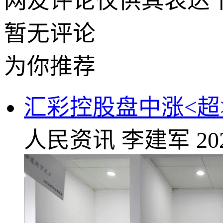
网友评论仅供其表达
暂无评论
为你推荐
汇彩控股盘中涨<超>1
人民资讯
李建军
20