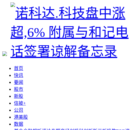
首页
快讯
要闻
股市
新股
信披+
公司
港美股
数据