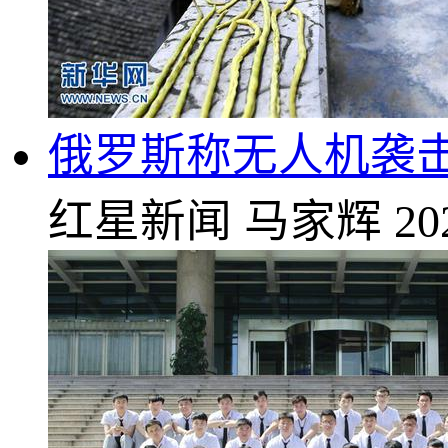
俄罗斯称无人机袭击
红星新闻
马家辉
20