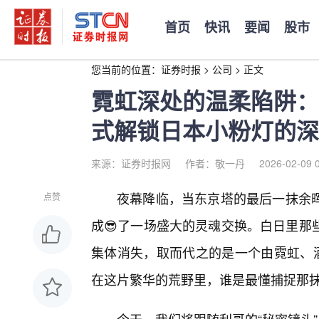
首页
快讯
要闻
股市
您当前的位置：
证券时报
>
公司
>
正文
霓虹深处的温柔陷阱：
式解锁日本小粉灯的深
来源：证券时报网
作者：敬一丹
2026-02-09 
夜幕降临，当东京塔的最后一抹余
点赞
成😎了一场盛大的灵魂交换。白日里那
集体消失，取而代之的是一个由霓虹、酒
在这片繁华的荒野里，谁是最懂捕捉那