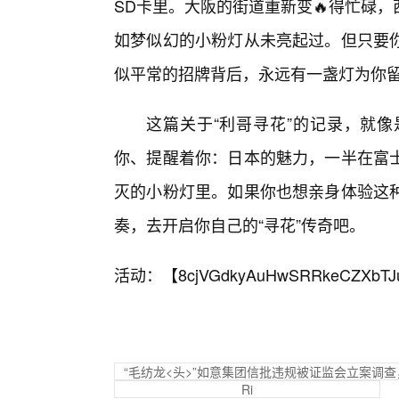
SD卡里。大阪的街道重新变🔥得忙碌
如梦似幻的小粉灯从未亮起过。但只要你
似平常的招牌背后，永远有一盏灯为你
这篇关于“利哥寻花”的记录，就
你、提醒着你：日本的魅力，一半在富
灭的小粉灯里。如果你也想亲身体验这
奏，去开启你自己的“寻花”传奇吧。
活动：【
8cjVGdkyAuHwSRRkeCZXbTJ
“毛纺龙<头>”如意集团信批违规被证监会立案调
Ri